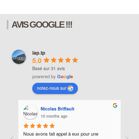
AVIS GOOGLE !!!
iap.tp
5.0
Basé sur 31 avis
powered by
G
o
o
g
l
e
notez-nous sur
Patrick Salomon
11 months ago
Réalisation d'un cabanon, entreprise très 
Super