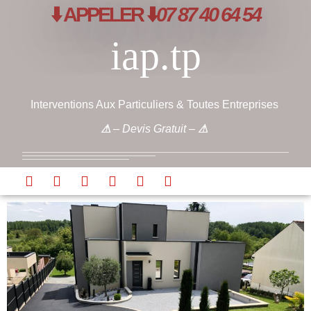
⬇️ APPELER ⬇️
07 87 40 64 54
iap.tp
Interventions Aux Particuliers & Toutes Entreprises
⚠
– Devis Gratuit –
⚠