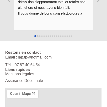
nos 
sérieuse respectant les délais, travail soigné, 
! Le 
à l'écoute de ses clients. Je recommande 
soign
à 
vivement cette entreprise.
agréa
Je re
tte 
Restons en contact
Email : iap.tp@hotmail.com
Tél. : 07 87 40 64 54
Liens rapides
Mentions légales
Assurance Décennale