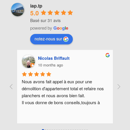
iap.tp
5.0
Basé sur 31 avis
powered by
G
o
o
g
l
e
notez-nous sur
Nicolas Briffault
10 months ago
Nous avons fait appel à eux pour une 
Réali
démolition d'appartement total et refaire nos 
série
planchers et nous avons bien fait.
à l'é
Il vous donne de bons conseils,toujours à 
vivem
l'écoute du client et vous fait des devis 
rapidement.
Franchement vous pouvez passer par cette 