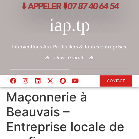
⬇️ APPELER ⬇️
07 87 40 64 54
iap.tp
Interventions Aux Particuliers & Toutes Entreprises
⚠
– Devis Gratuit –
⚠
CONTACT
Maçonnerie à
Beauvais –
Entreprise locale de